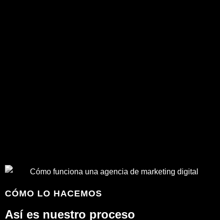
Así es nuestro proceso
A diario, luchamos y nos dejamos la piel en sectores cada
vez más competitivos para impulsar negocios que parten de
cero; estimular ventas en empresas que tienen gran parte
del camino ganado, pero les falta “ese toque”; reflotar
empresas que en un mar de similitudes y competitividades
se hunden por no encontrar sus puntos diferenciadores, etc.
Así llevamos desde 2016, como agencia y un equipo con
una media de 12 años de experiencia en el sector, lo que se
traduce en más de 350 proyectos realizados que nos avalan
como una de las agencias más consolidadas de España.
¿Qué queremos decirte con todo esto? Pues que tu negocio
sea exitoso depende fundamentalmente de ti, de lo que